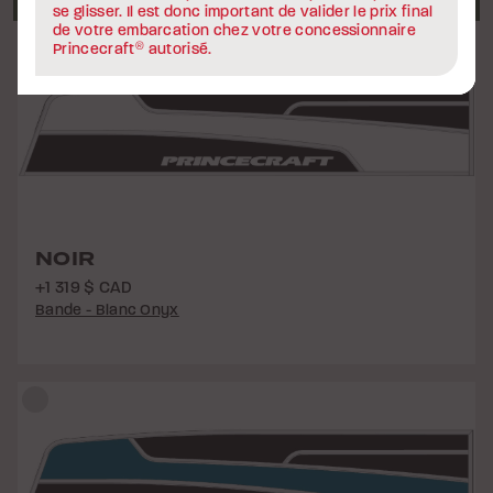
NOIR
+1 319 $ CAD
Bande - Blanc Onyx