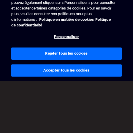
pouvez également cliquer sur « Personnaliser » pour consulter
ROUGE RUBIS
et accepter certaines catégories de cookies. Pour en savoir
+2 669 $ CAD
plus, veuillez consulter nos politiques pour plus
Édition Noire
d'informations :
Politique en matière de cookies
Politique
Bande - Noir mat
de confidentialité
Personnaliser
Rejeter tous les cookies
Accepter tous les cookies
RETOUR
CONTINUER
Notes légales