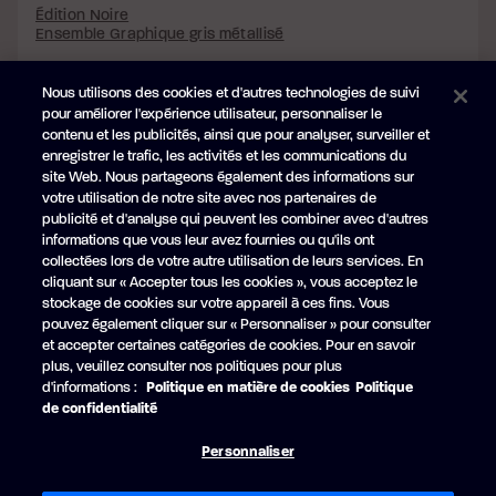
Édition Noire
Ensemble Graphique gris métallisé
Nous utilisons des cookies et d'autres technologies de suivi
pour améliorer l'expérience utilisateur, personnaliser le
contenu et les publicités, ainsi que pour analyser, surveiller et
enregistrer le trafic, les activités et les communications du
site Web. Nous partageons également des informations sur
votre utilisation de notre site avec nos partenaires de
publicité et d'analyse qui peuvent les combiner avec d'autres
informations que vous leur avez fournies ou qu'ils ont
collectées lors de votre autre utilisation de leurs services. En
cliquant sur « Accepter tous les cookies », vous acceptez le
stockage de cookies sur votre appareil à ces fins. Vous
pouvez également cliquer sur « Personnaliser » pour consulter
PERLE
et accepter certaines catégories de cookies. Pour en savoir
+2 597 $ CAD
plus, veuillez consulter nos politiques pour plus
Édition Noire
d'informations :
Politique en matière de cookies
Politique
Ensemble Graphique bleue métallisée
de confidentialité
Personnaliser