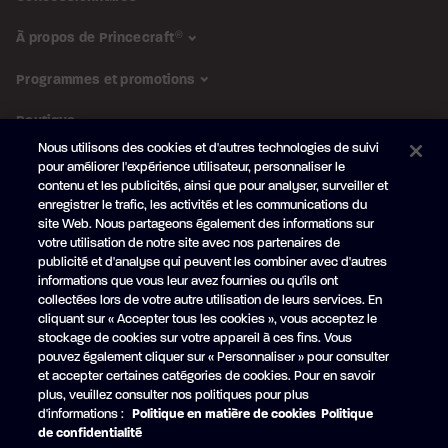
À propos de Princecraft
®
Programmes et promotions
Boutique
Nous utilisons des cookies et d'autres technologies de suivi
pour améliorer l'expérience utilisateur, personnaliser le
SUIVEZ-NOUS
contenu et les publicités, ainsi que pour analyser, surveiller et
enregistrer le trafic, les activités et les communications du
Abonnez-vous à l'infolettre
site Web. Nous partageons également des informations sur
Obtenez en primeur nos
nouveautés et promotions
votre utilisation de notre site avec nos partenaires de
publicité et d'analyse qui peuvent les combiner avec d'autres
Votre
informations que vous leur avez fournies ou qu'ils ont
courriel
collectées lors de votre autre utilisation de leurs services. En
cliquant sur « Accepter tous les cookies », vous acceptez le
S'ABONNER
stockage de cookies sur votre appareil à ces fins. Vous
pouvez également cliquer sur « Personnaliser » pour consulter
et accepter certaines catégories de cookies. Pour en savoir
plus, veuillez consulter nos politiques pour plus
d'informations :
Politique en matière de cookies
Politique
Facebook
YouTube
de confidentialité