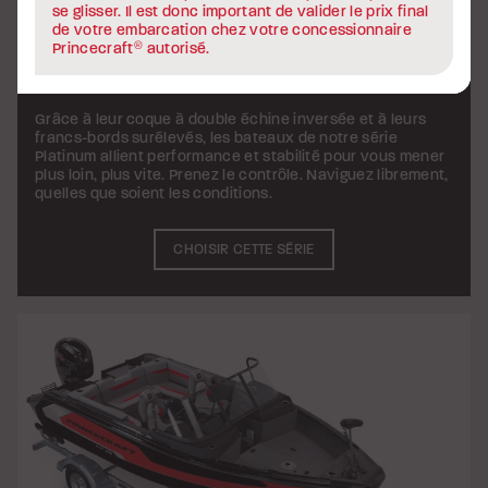
PLATINUM
Grâce à leur coque à double échine inversée et à leurs
francs-bords surélevés, les bateaux de notre série
Platinum allient performance et stabilité pour vous mener
plus loin, plus vite. Prenez le contrôle. Naviguez librement,
quelles que soient les conditions.
CHOISIR CETTE SÉRIE